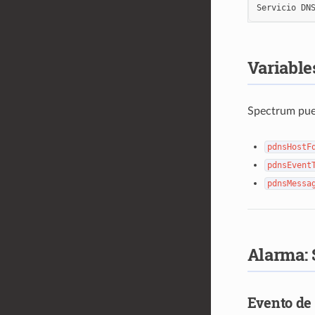
Servicio
DN
Variable
Spectrum pued
pdnsHostF
pdnsEvent
pdnsMessa
Alarma: 
Evento de