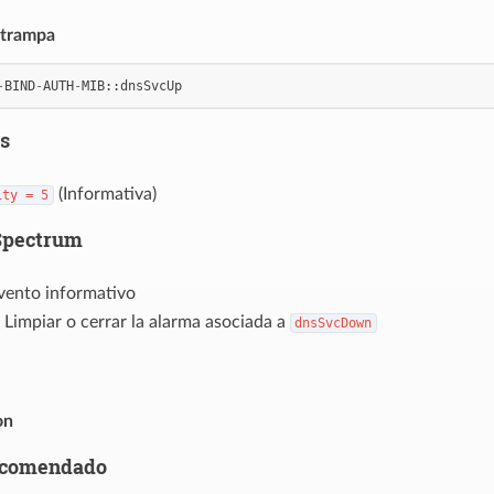
 trampa
-
BIND
-
AUTH
-
MIB
::
dnsSvcUp
s
(Informativa)
ity
=
5
Spectrum
vento informativo
 Limpiar o cerrar la alarma asociada a
dnsSvcDown
on
ecomendado