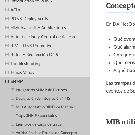
Introduction to PDNS
Concepto
ACLs
PDNS Deployments
En DX NetOp
High Availability Architectures
Autenticación y Control de Acceso
Qué
even
RPZ – DNS Protectivo
Qué
alar
Ruteo y Redirección DNS
Con qué
s
Qué
mens
Troubleshooting
A qué
tip
Temas Varios
SNMP
Las trampas d
Integración SNMP de Planisys
eventos de S
Declaración de integración NMS
MIB Autoritativo BIND de Planisys
Traps SNMP soportados
MIB util
Ejemplos de carga de traps
Validación de la Prueba de Concepto