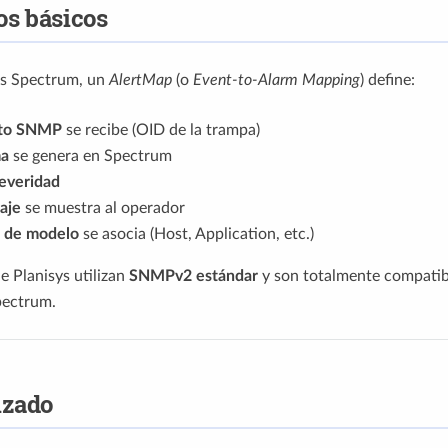
s básicos
s Spectrum, un
AlertMap
(o
Event-to-Alarm Mapping
) define:
to SNMP
se recibe (OID de la trampa)
ma
se genera en Spectrum
everidad
aje
se muestra al operador
o de modelo
se asocia (Host, Application, etc.)
e Planisys utilizan
SNMPv2 estándar
y son totalmente compatibl
pectrum.
izado