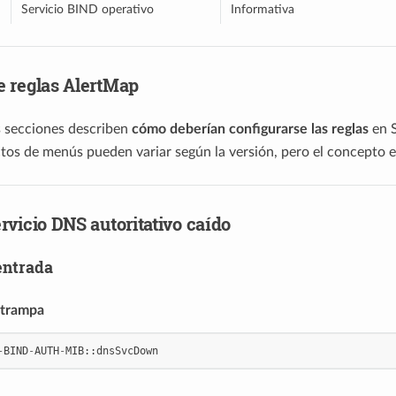
Servicio BIND operativo
Informativa
e reglas AlertMap
s secciones describen
cómo deberían configurarse las reglas
en S
os de menús pueden variar según la versión, pero el concepto e
rvicio DNS autoritativo caído
entrada
 trampa
-
BIND
-
AUTH
-
MIB
::
dnsSvcDown