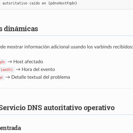
S
autoritativo
caído
en
{
pdnsHostFqdn
}
s dinámicas
e mostrar información adicional usando los varbinds recibidos
→ Host afectado
qdn
→ Hora del evento
TimeUtc
→ Detalle textual del problema
ge
Servicio DNS autoritativo operativo
 entrada