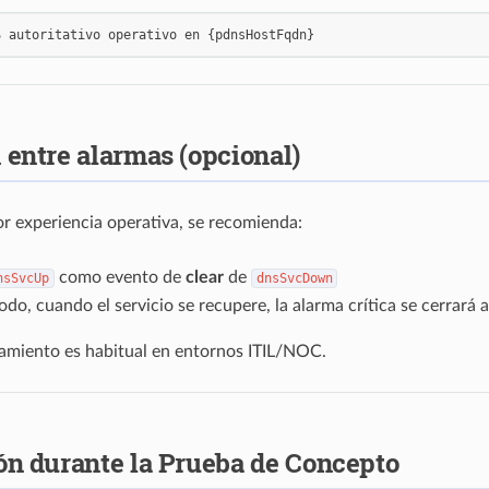
S
autoritativo
operativo
en
{
pdnsHostFqdn
}
 entre alarmas (opcional)
r experiencia operativa, se recomienda:
como evento de
clear
de
nsSvcUp
dnsSvcDown
do, cuando el servicio se recupere, la alarma crítica se cerrar
amiento es habitual en entornos ITIL/NOC.
ón durante la Prueba de Concepto