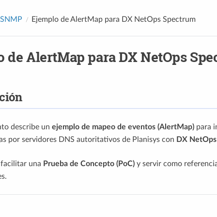
SNMP
Ejemplo de AlertMap para DX NetOps Spectrum
o de AlertMap para DX NetOps Spe
ción
to describe un
ejemplo de mapeo de eventos (AlertMap)
para i
s por servidores DNS autoritativos de Planisys con
DX NetOps
 facilitar una
Prueba de Concepto (PoC)
y servir como referenc
s.