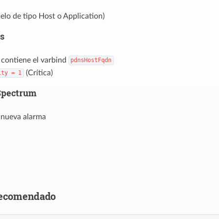
lo de tipo Host o Application)
s
 contiene el varbind
pdnsHostFqdn
(Crítica)
ity
=
1
Spectrum
 nueva alarma
recomendado