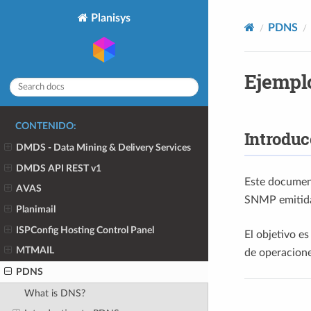
Planisys
PDNS
Ejempl
CONTENIDO:
Introduc
DMDS - Data Mining & Delivery Services
DMDS API REST v1
Este documen
AVAS
SNMP emitida
Planimail
ISPConfig Hosting Control Panel
El objetivo es
MTMAIL
de operacione
PDNS
What is DNS?