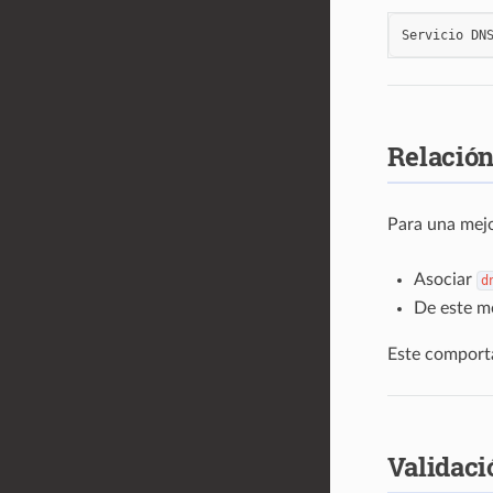
Servicio
DN
Relación
Para una mejo
Asociar
d
De este mo
Este comport
Validaci