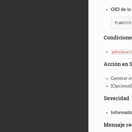
OID de la
PLANISYS
Condicione
pdnsSever
Acción en 
Generar e
(Opcional)
Severidad
Informati
Mensaje r