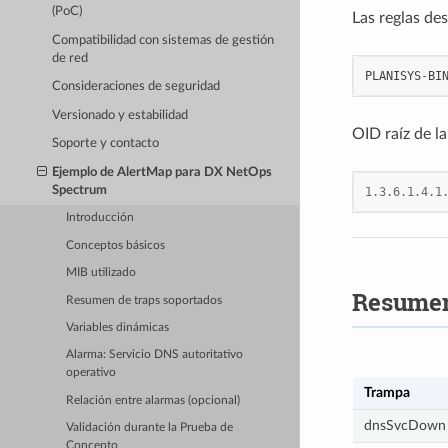
(PoC)
Las reglas de
Compatibilidad con sistemas de gestión
de red
PLANISYS
-
BI
Consideraciones de seguridad
Versionado y estabilidad
OID raíz de l
Soporte y contacto
Ejemplo de AlertMap para DX NetOps
Spectrum
1.3.6.1.4.1
Introducción
Conceptos básicos
MIB utilizado
Resumen
Resumen de traps soportados
Variables dinámicas
Alarma: Servicio DNS autoritativo
operativo
Trampa
Relación entre alarmas (opcional)
dnsSvcDown
Validación durante la Prueba de
Concepto