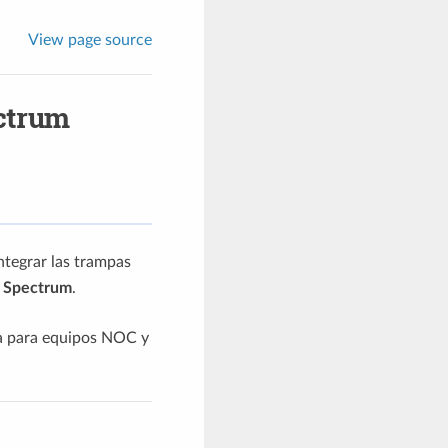
View page source
ctrum
ntegrar las trampas
 Spectrum
.
ia para equipos NOC y